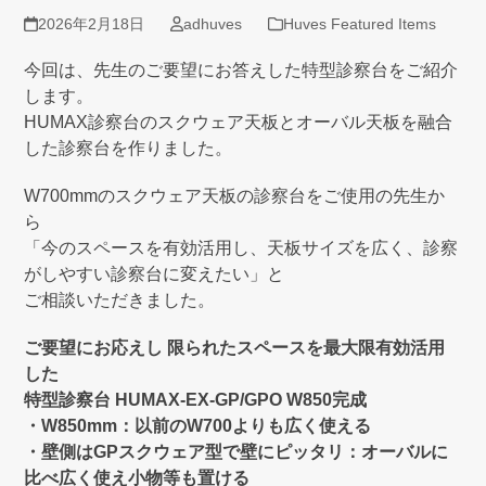
2026年2月18日
adhuves
Huves Featured Items
今回は、先生のご要望にお答えした特型診察台をご紹介
します。
HUMAX診察台のスクウェア天板とオーバル天板を融合
した診察台を作りました。
W700mmのスクウェア天板の診察台をご使用の先生か
ら
「今のスペースを有効活用し、天板サイズを広く、診察
がしやすい診察台に変えたい」と
ご相談いただきました。
ご要望にお応えし 限られたスペースを最大限有効活用
した
特型診察台 HUMAX-EX‐GP/GPO W850完成
・W850mm：以前のW700よりも広く使える
・壁側はGPスクウェア型で壁にピッタリ：オーバルに
比べ広く使え小物等も置ける