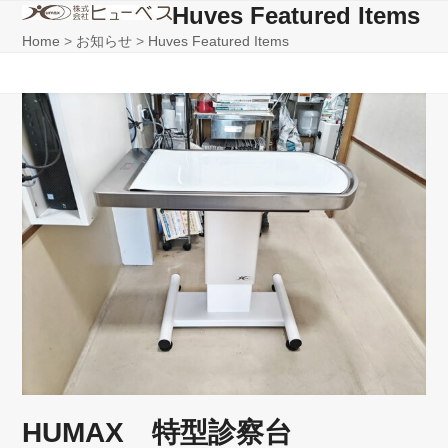
Skip
Huves Featured Items
Open
Close
to
Home
>
お知らせ
>
Huves Featured Items
mobile
mobile
content
menu
menu
HUMAX 特型診察台