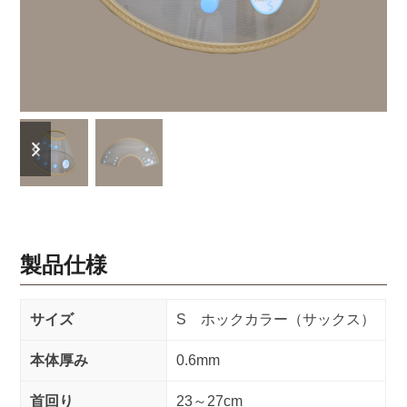
previous
next
slide
slide
製品仕様
サイズ
S ホックカラー（サックス）
本体厚み
0.6mm
首回り
23～27cm