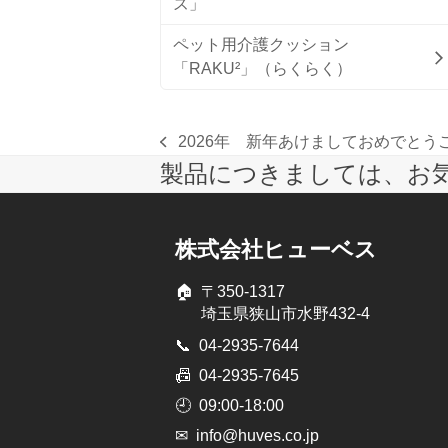
ズ」
ペット用介護クッション
「RAKU²」（らくらく）
2026年 新年あけましておめでとう
previous
製品につきましては、お
post:
株式会社ヒューベス
🏠
〒350-1317
埼玉県狭山市水野432-4
📞
04-2935-7644
📠
04-2935-7645
🕘
09:00-18:00
✉
info@huves.co.jp