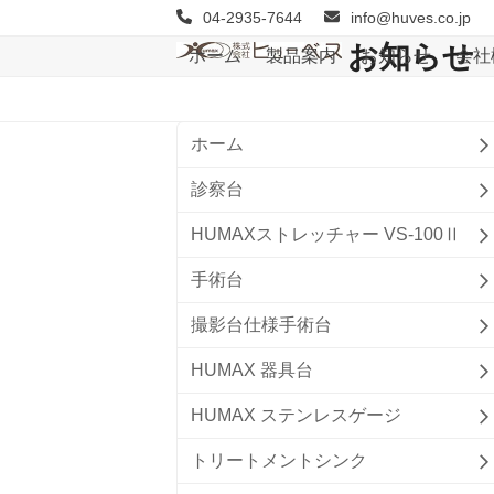
Skip
04-2935-7644
info@huves.co.jp
to
お知らせ
ホーム
製品案内
お知らせ
会社
content
ホーム
診察台
HUMAXストレッチャー VS-100Ⅱ
手術台
撮影台仕様手術台
HUMAX 器具台
HUMAX ステンレスゲージ
トリートメントシンク