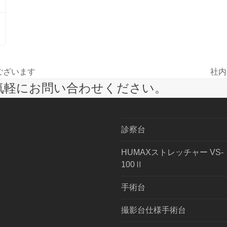
ございます
社内
next
気軽にお問い合わせください。
post:
診察台
HUMAXストレッチャー VS-
100Ⅱ
手術台
撮影台仕様手術台